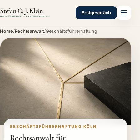
Stefan O. J. Klein
Erstgespräch
RECHTSANWALT · STEUERBERATER
Home
/
Rechtsanwalt
/
Geschäftsführerhaftung
GESCHÄFTSFÜHRERHAFTUNG KÖLN
Rechtsanwalt für