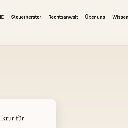
ME
Steuerberater
Rechtsanwalt
Über uns
Wisse
uktur für