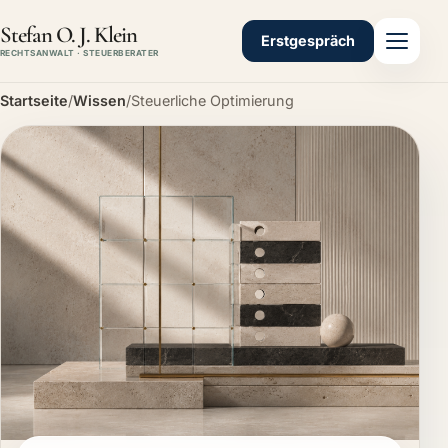
Stefan O. J. Klein
Erstgespräch
RECHTSANWALT · STEUERBERATER
Startseite
/
Wissen
/
Steuerliche Optimierung