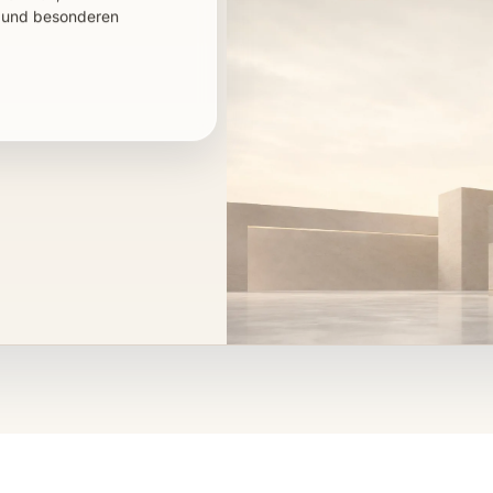
nvestoren,
nnahmen,
n und besonderen