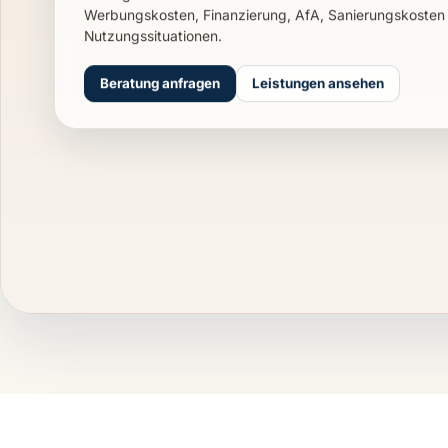
Wir beraten private Vermieter, Immobilieneigentümer, I
Erbengemeinschaften und Immobilien-GbRs bei Mietei
Werbungskosten, Finanzierung, AfA, Sanierungskoste
Nutzungssituationen.
Beratung anfragen
Leistungen ansehen