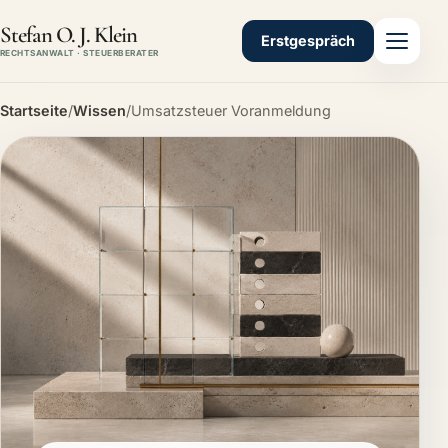
Stefan O. J. Klein
Erstgespräch
RECHTSANWALT · STEUERBERATER
Startseite
/
Wissen
/
Umsatzsteuer Voranmeldung