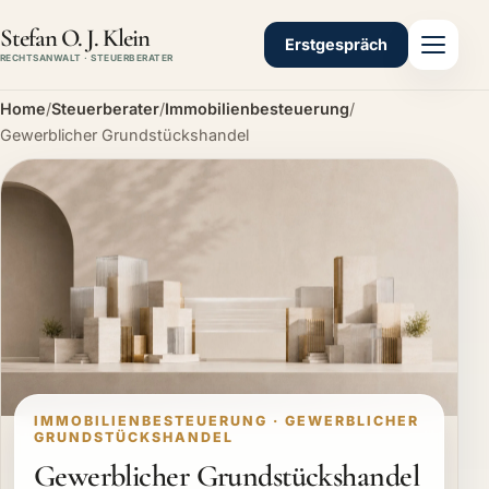
Stefan O. J. Klein
Erstgespräch
RECHTSANWALT · STEUERBERATER
Home
/
Steuerberater
/
Immobilienbesteuerung
/
Gewerblicher Grundstückshandel
IMMOBILIENBESTEUERUNG · GEWERBLICHER
GRUNDSTÜCKSHANDEL
Gewerblicher Grundstückshandel