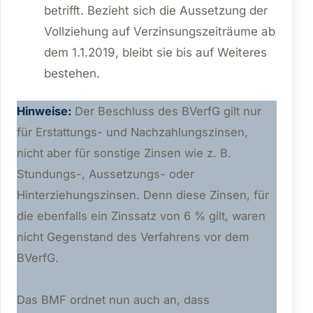
betrifft. Bezieht sich die Aussetzung der
Vollziehung auf Verzinsungszeiträume ab
dem 1.1.2019, bleibt sie bis auf Weiteres
bestehen.
Hinweise:
Der Beschluss des BVerfG gilt nur
für Erstattungs- und Nachzahlungszinsen,
nicht aber für sonstige Zinsen wie z. B.
Stundungs-, Aussetzungs- oder
Hinterziehungszinsen. Denn diese Zinsen, für
die ebenfalls ein Zinssatz von 6 % gilt, waren
nicht Gegenstand des Verfahrens vor dem
BVerfG.
Das BMF ordnet nun auch an, dass