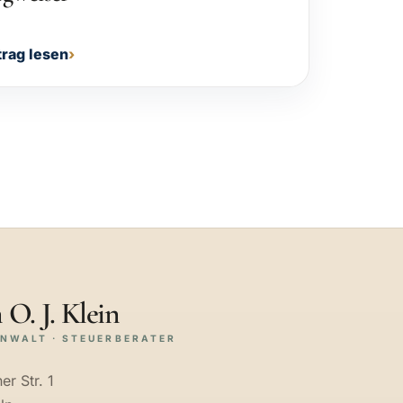
trag lesen
 O. J. Klein
NWALT · STEUERBERATER
er Str. 1