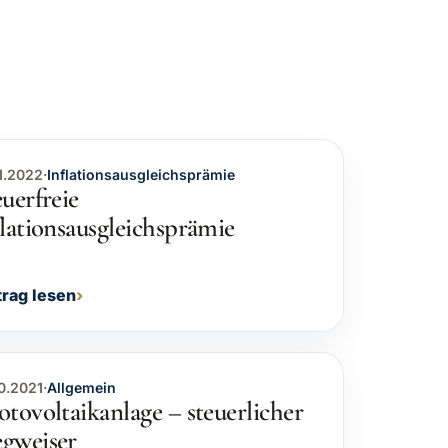
1.2022
·
Inflationsausgleichsprämie
uerfreie
flationsausgleichsprämie
trag lesen
0.2021
·
Allgemein
otovoltaikanlage – steuerlicher
gweiser