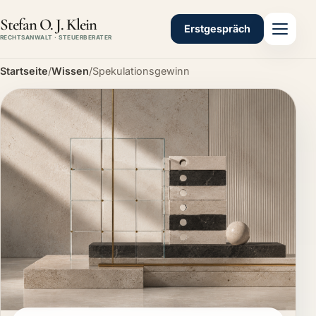
Stefan O. J. Klein
Erstgespräch
RECHTSANWALT · STEUERBERATER
Startseite
/
Wissen
/
Spekulationsgewinn