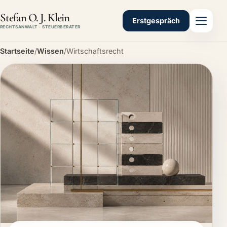
Stefan O. J. Klein
Erstgespräch
RECHTSANWALT · STEUERBERATER
Startseite
/
Wissen
/
Wirtschaftsrecht