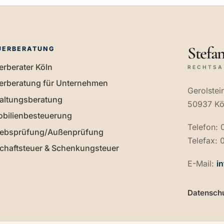
Stefan
UERBERATUNG
erberater Köln
RECHTSA
erberatung für Unternehmen
Gerolstein
altungsberatung
50937 Kö
bilienbesteuerung
Telefon:
iebsprüfung/Außenprüfung
Telefax: 
chaftsteuer & Schenkungsteuer
E-Mail:
i
Datensch