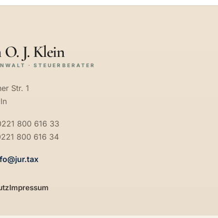
 O. J. Klein
NWALT · STEUERBERATER
er Str. 1
ln
 0221 800 616 33
0221 800 616 34
nfo@jur.tax
utz
Impressum