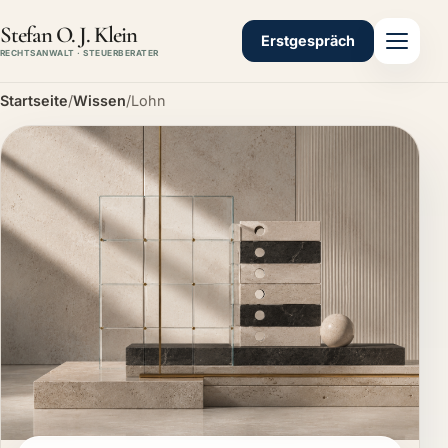
Stefan O. J. Klein
Erstgespräch
RECHTSANWALT · STEUERBERATER
Startseite
/
Wissen
/
Lohn