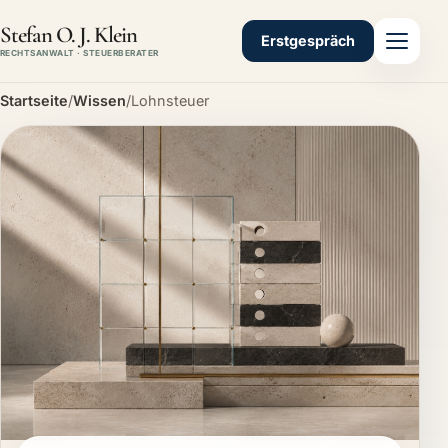
Stefan O. J. Klein
Erstgespräch
RECHTSANWALT · STEUERBERATER
Startseite
/
Wissen
/
Lohnsteuer