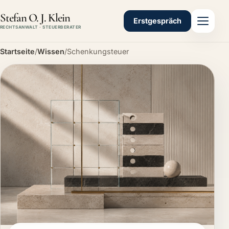
Stefan O. J. Klein
Erstgespräch
RECHTSANWALT · STEUERBERATER
Startseite
/
Wissen
/
Schenkungsteuer