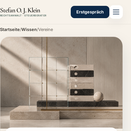
Stefan O. J. Klein
Erstgespräch
RECHTSANWALT · STEUERBERATER
Startseite
/
Wissen
/
Vereine