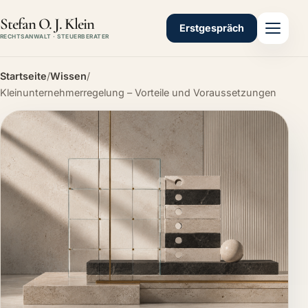
Stefan O. J. Klein
Erstgespräch
RECHTSANWALT · STEUERBERATER
Startseite
/
Wissen
/
Kleinunternehmerregelung – Vorteile und Voraussetzungen