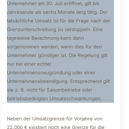
Unternehmer am 30. Juli eröffnet, gilt bis
Jahresende als sechs Monate lang tätig. Der
tatsächliche Umsatz ist für die Frage nach der
Grenzunterschreitung zu verdoppeln. Eine
tageweise Berechnung kann dann
vorgenommen werden, wenn dies für den
Unternehmer günstiger ist. Die Regelung gilt
nur bei einer echter
Unternehmensneugründung oder einer
Unternehmensbeendigung. Entsprechend gilt
sie z. B. nicht für Saisonbetriebe oder
betriebsbedingten Umsatzschwankungen.
Neben der Umsatzgrenze für Vorjahre von
22.000 € existiert noch eine Grenze für die