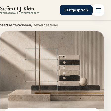
Stefan O. J. Klein
Erstgespräch
RECHTSANWALT · STEUERBERATER
Startseite
/
Wissen
/
Gewerbesteuer